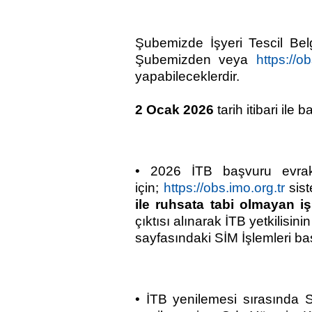
Şubemizde İşyeri Tescil Belg
Şubemizden veya
https://ob
yapabileceklerdir.
2 Ocak 2026
tarih itibari ile 
• 2026 İTB başvuru evrak
için;
https://obs.imo.org.tr
sis
ile ruhsata tabi olmayan i
çıktısı alınarak İTB yetkilis
sayfasındaki SİM İşlemleri ba
• İTB yenilemesi sırasında 