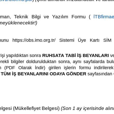
man, Teknik Bilgi ve Yazılım Formu (
İTBfirma
eme
yüklenecektir!)
u https://obs.imo.org.tr/ Sistemi Üye Kartı SİM 
işi yapıldıktan sonra
RUHSATA TABİ İŞ BEYANLARI
v
kli bilgiler doldurulduktan sonra, aynı sayfalarda bul
 (PDF Olarak İndir) girilen işlerin formu indiriler
,
TÜM İŞ BEYANLARINI ODAYA GÖNDER
sayfasından 
lgesi (Mükellefiyet Belgesi)
(Son 1 ay içerisinde alı