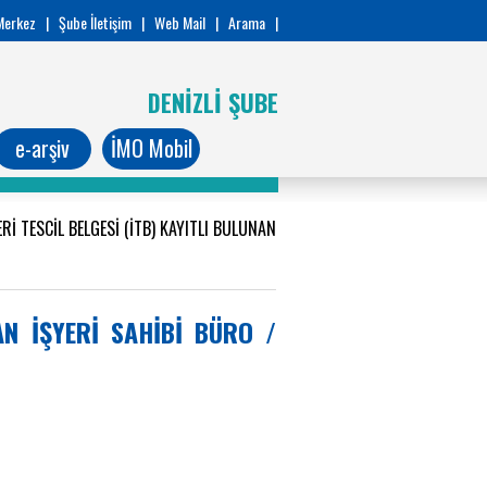
Merkez
|
Şube İletişim
|
Web Mail
|
Arama
|
DENİZLİ ŞUBE
e-arşiv
İMO Mobil
Rİ TESCİL BELGESİ (İTB) KAYITLI BULUNAN
AN İŞYERİ SAHİBİ BÜRO /