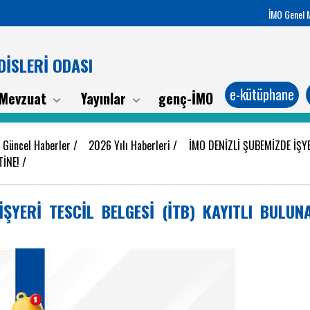
İMO Genel 
İSLERİ ODASI
e-kütüphane
Mevzuat
Yayınlar
genç-İMO
e Güncel Haberler
/
2026 Yılı Haberleri
/
İMO DENİZLİ ŞUBEMİZDE İŞYE
TİNE!
/
İŞYERİ TESCİL BELGESİ (İTB) KAYITLI BULUN