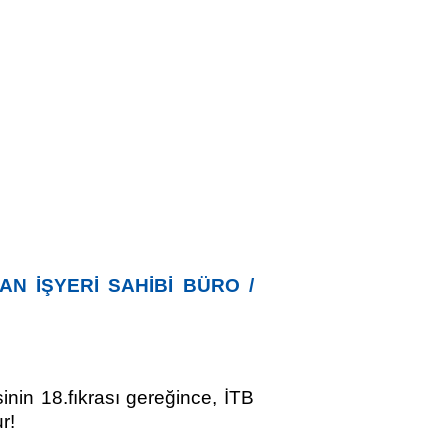
AN İŞYERİ SAHİBİ BÜRO /
inin 18.fıkrası gereğince, İTB
r!