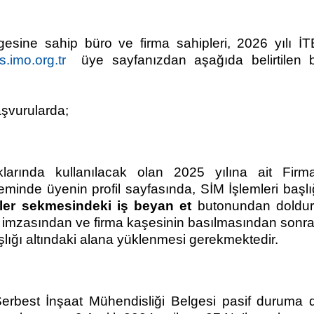
esine sahip büro ve firma sahipleri, 2026 yılı İT
s.imo.org.tr
üye sayfanızdan aşağıda belirtilen b
başvurularda;
larında kullanılacak olan 2025 yılına ait Fir
teminde üyenin profil sayfasında, SİM İşlemleri başlı
şler sekmesindeki iş beyan et
butonundan doldur
inin imzasından ve firma kaşesinin basılmasından sonr
şlığı altındaki alana yüklenmesi gerekmektedir.
Serbest İnşaat Mühendisliği Belgesi pasif duruma 