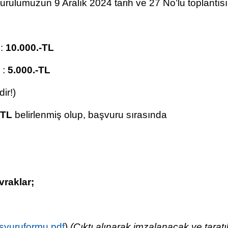
ulumuzun 9 Aralık 2024 tarih ve 27 No’lu toplantısı
 :
10.000.-TL
 :
5.000.-TL
ir!)
-TL
belirlenmiş olup, başvuru sırasında
vraklar;
svuruformu.pdf
)
(Çıktı alınarak imzalanacak ve taratı