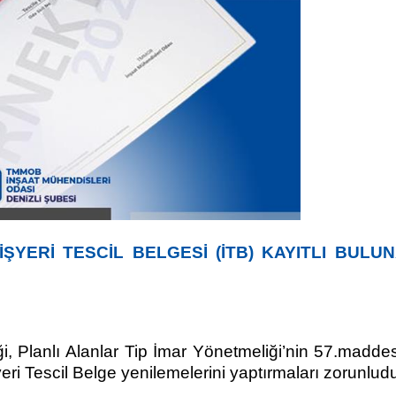
İŞYERİ TESCİL BELGESİ (İTB) KAYITLI BULUN
i, Planlı Alanlar Tip İmar Yönetmeliği’nin 57.maddes
şyeri Tescil Belge yenilemelerini yaptırmaları zorunludu