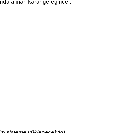
nda alınan karar gereğince ,
lıp sisteme yüklenecektir!)