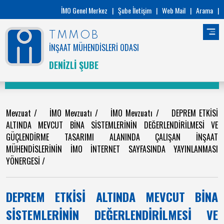
İMO Genel Merkez
|
Şube İletişim
|
Web Mail
|
Arama
|
TMMOB
İNŞAAT MÜHENDİSLERİ ODASI
DENİZLİ ŞUBE
Mevzuat
/
İMO Mevzuatı
/
İMO Mevzuatı
/
DEPREM ETKİSİ
ALTINDA MEVCUT BİNA SİSTEMLERİNİN DEĞERLENDİRİLMESİ VE
GÜÇLENDİRME TASARIMI ALANINDA ÇALIŞAN İNŞAAT
MÜHENDİSLERİNİN İMO İNTERNET SAYFASINDA YAYINLANMASI
YÖNERGESİ
/
DEPREM ETKİSİ ALTINDA MEVCUT BİNA
SİSTEMLERİNİN DEĞERLENDİRİLMESİ VE