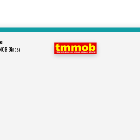
be
MOB Binası