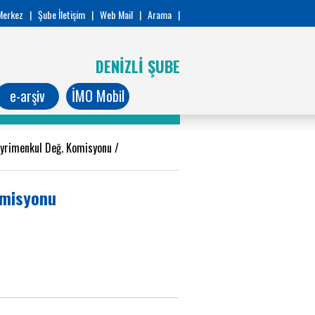
Merkez
|
Şube İletişim
|
Web Mail
|
Arama
|
DENİZLİ ŞUBE
e-arşiv
İMO Mobil
 Gayrimenkul Değ. Komisyonu
/
Komisyonu